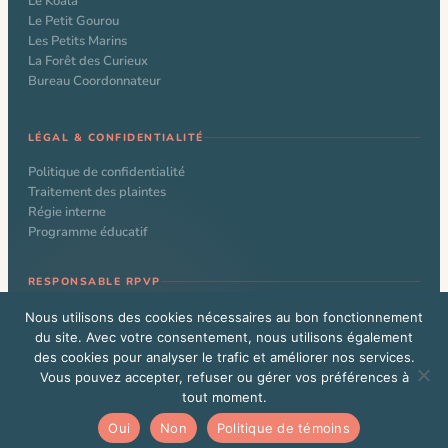
Le Koala
Le Petit Gourou
Les Petits Marins
La Forêt des Curieux
Bureau Coordonnateur
LÉGAL & CONFIDENTIALITÉ
Politique de confidentialité
Traitement des plaintes
Régie interne
Programme éducatif
RESPONSABLE RPVP
Nathalie Larochelle
Nous utilisons des cookies nécessaires au bon fonctionnement
du site. Avec votre consentement, nous utilisons également
des cookies pour analyser le trafic et améliorer nos services.
Vous pouvez accepter, refuser ou gérer vos préférences à
© 2026 CPE Le Kangourou. Tous droits réservés. Site web conçu par
tout moment.
Alexandre Beauchamp
Vous êtes un administrateur WordPress?
Cliquez ici
Oui
Non
Politique de témoins