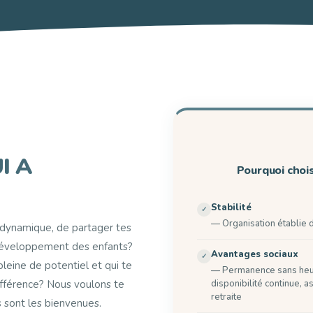
I A
Pourquoi choi
Stabilité
— Organisation établie 
e dynamique, de partager tes
u développement des enfants?
Avantages sociaux
pleine de potentiel et qui te
— Permanence sans heur
disponibilité continue, 
ifférence? Nous voulons te
retraite
 sont les bienvenues.