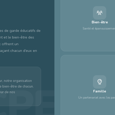
Bien-être
Santé et épanouisseme
es de garde éducatifs de
nt et le bien-être des
x offrent un
laçant chacun d’eux en
ur, notre organisation
e bien-être de chacun.
Famille
œur de nos
Un partenariat avec les pa