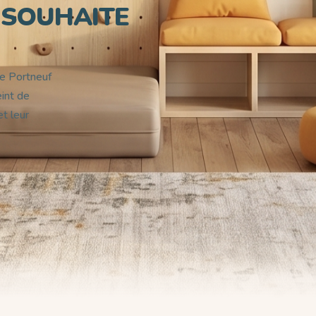
SOUHAITE
de Portneuf
eint de
t leur