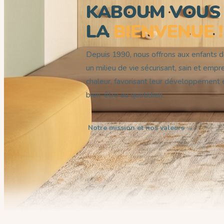
KABOUM VOUS 
LA
BIENVENUE !
Depuis 1990, nous offrons aux enfants 
un milieu de vie sécurisant, sain et empr
chaleur, favorisant leur développement e
bien‑être au quotidien.
Notre mission et nos valeurs →