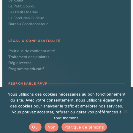
Le Koala
Le Petit Gourou
Les Petits Marins
La Forêt des Curieux
Bureau Coordonnateur
LÉGAL & CONFIDENTIALITÉ
Politique de confidentialité
Traitement des plaintes
Régie interne
Programme éducatif
RESPONSABLE RPVP
Nathalie Larochelle
Nous utilisons des cookies nécessaires au bon fonctionnement
du site. Avec votre consentement, nous utilisons également
des cookies pour analyser le trafic et améliorer nos services.
Vous pouvez accepter, refuser ou gérer vos préférences à
© 2026 CPE Le Kangourou. Tous droits réservés. Site web conçu par
tout moment.
Alexandre Beauchamp
Vous êtes un administrateur WordPress?
Cliquez ici
Oui
Non
Politique de témoins