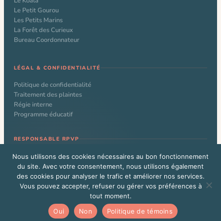
Le Koala
Le Petit Gourou
Les Petits Marins
La Forêt des Curieux
Bureau Coordonnateur
LÉGAL & CONFIDENTIALITÉ
Politique de confidentialité
Traitement des plaintes
Régie interne
Programme éducatif
RESPONSABLE RPVP
Nathalie Larochelle
Nous utilisons des cookies nécessaires au bon fonctionnement
du site. Avec votre consentement, nous utilisons également
des cookies pour analyser le trafic et améliorer nos services.
Vous pouvez accepter, refuser ou gérer vos préférences à
© 2026 CPE Le Kangourou. Tous droits réservés. Site web conçu par
tout moment.
Alexandre Beauchamp
Vous êtes un administrateur WordPress?
Cliquez ici
Oui
Non
Politique de témoins