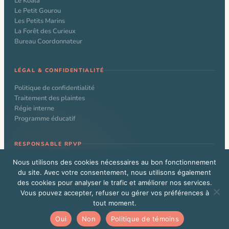
Le Koala
Le Petit Gourou
Les Petits Marins
La Forêt des Curieux
Bureau Coordonnateur
LÉGAL & CONFIDENTIALITÉ
Politique de confidentialité
Traitement des plaintes
Régie interne
Programme éducatif
RESPONSABLE RPVP
Nathalie Larochelle
Nous utilisons des cookies nécessaires au bon fonctionnement
du site. Avec votre consentement, nous utilisons également
des cookies pour analyser le trafic et améliorer nos services.
Vous pouvez accepter, refuser ou gérer vos préférences à
© 2026 CPE Le Kangourou. Tous droits réservés. Site web conçu par
tout moment.
Alexandre Beauchamp
Vous êtes un administrateur WordPress?
Cliquez ici
Oui
Non
Politique de témoins