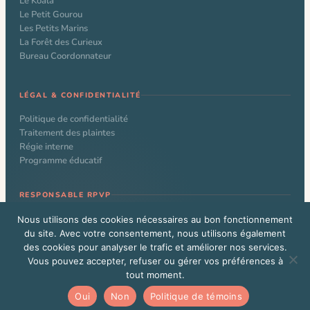
Le Koala
Le Petit Gourou
Les Petits Marins
La Forêt des Curieux
Bureau Coordonnateur
LÉGAL & CONFIDENTIALITÉ
Politique de confidentialité
Traitement des plaintes
Régie interne
Programme éducatif
RESPONSABLE RPVP
Nathalie Larochelle
Nous utilisons des cookies nécessaires au bon fonctionnement
du site. Avec votre consentement, nous utilisons également
des cookies pour analyser le trafic et améliorer nos services.
Vous pouvez accepter, refuser ou gérer vos préférences à
© 2026 CPE Le Kangourou. Tous droits réservés. Site web conçu par
tout moment.
Alexandre Beauchamp
Vous êtes un administrateur WordPress?
Cliquez ici
Oui
Non
Politique de témoins