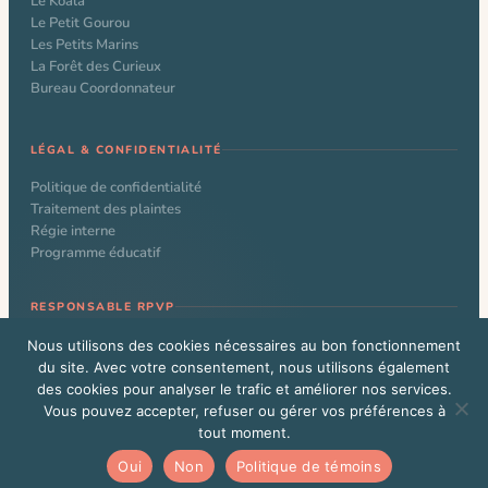
Le Koala
Le Petit Gourou
Les Petits Marins
La Forêt des Curieux
Bureau Coordonnateur
LÉGAL & CONFIDENTIALITÉ
Politique de confidentialité
Traitement des plaintes
Régie interne
Programme éducatif
RESPONSABLE RPVP
Nathalie Larochelle
Nous utilisons des cookies nécessaires au bon fonctionnement
du site. Avec votre consentement, nous utilisons également
des cookies pour analyser le trafic et améliorer nos services.
Vous pouvez accepter, refuser ou gérer vos préférences à
© 2026 CPE Le Kangourou. Tous droits réservés. Site web conçu par
tout moment.
Alexandre Beauchamp
Vous êtes un administrateur WordPress?
Cliquez ici
Oui
Non
Politique de témoins