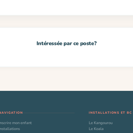
NAVIGATION
INSTALLATIONS ET BC
Inscrire mon enfant
Le Kangourou
Installations
Le Koala