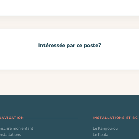
NAVIGATION
INSTALLATIONS ET BC
Inscrire mon enfant
Le Kangourou
Installations
Le Koala