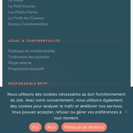
Le Koala
Le Petit Gourou
Les Petits Marins
La Forêt des Curieux
Bureau Coordonnateur
LÉGAL & CONFIDENTIALITÉ
Politique de confidentialité
Traitement des plaintes
Régie interne
Programme éducatif
RESPONSABLE RPVP
Nathalie Larochelle
Nous utilisons des cookies nécessaires au bon fonctionnement
du site. Avec votre consentement, nous utilisons également
des cookies pour analyser le trafic et améliorer nos services.
Vous pouvez accepter, refuser ou gérer vos préférences à
© 2026 CPE Le Kangourou. Tous droits réservés. Site web conçu par
tout moment.
Alexandre Beauchamp
Vous êtes un administrateur WordPress?
Cliquez ici
Oui
Non
Politique de témoins