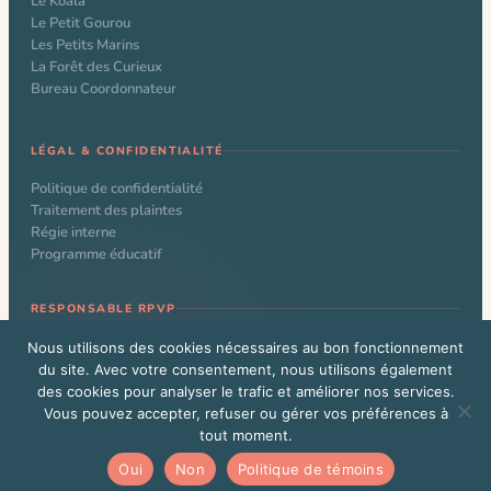
Le Koala
Le Petit Gourou
Les Petits Marins
La Forêt des Curieux
Bureau Coordonnateur
LÉGAL & CONFIDENTIALITÉ
Politique de confidentialité
Traitement des plaintes
Régie interne
Programme éducatif
RESPONSABLE RPVP
Nathalie Larochelle
Nous utilisons des cookies nécessaires au bon fonctionnement
du site. Avec votre consentement, nous utilisons également
des cookies pour analyser le trafic et améliorer nos services.
Vous pouvez accepter, refuser ou gérer vos préférences à
© 2026 CPE Le Kangourou. Tous droits réservés. Site web conçu par
tout moment.
Alexandre Beauchamp
Vous êtes un administrateur WordPress?
Cliquez ici
Oui
Non
Politique de témoins