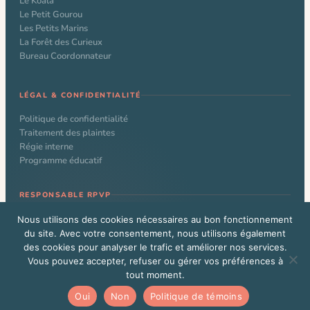
Le Koala
Le Petit Gourou
Les Petits Marins
La Forêt des Curieux
Bureau Coordonnateur
LÉGAL & CONFIDENTIALITÉ
Politique de confidentialité
Traitement des plaintes
Régie interne
Programme éducatif
RESPONSABLE RPVP
Nathalie Larochelle
Nous utilisons des cookies nécessaires au bon fonctionnement
du site. Avec votre consentement, nous utilisons également
des cookies pour analyser le trafic et améliorer nos services.
Vous pouvez accepter, refuser ou gérer vos préférences à
© 2026 CPE Le Kangourou. Tous droits réservés. Site web conçu par
tout moment.
Alexandre Beauchamp
Vous êtes un administrateur WordPress?
Cliquez ici
Oui
Non
Politique de témoins