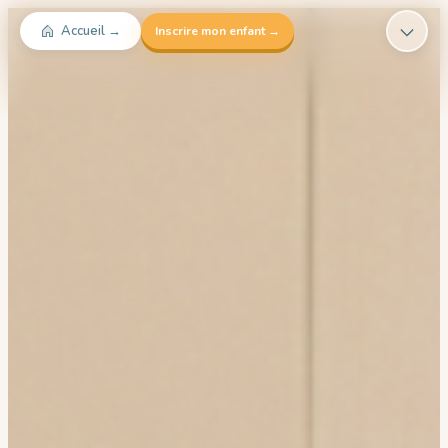
Accueil →
Inscrire mon enfant →