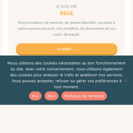
JE SUIS UNE
RSGE
Responsables de services de garde éducatifs, accédez à
votre espace sécurisé, vos modèles de documents et vos
outils de travail.
Accéder →
Nous utilisons des cookies nécessaires au bon fonctionnement
du site. Avec votre consentement, nous utilisons également
des cookies pour analyser le trafic et améliorer nos services.
Vous pouvez accepter, refuser ou gérer vos préférences à
tout moment.
Oui
Non
Politique de témoins
JE SUIS UN
MEMBRE DU PERSONNEL
Portail de gestion et outils administratifs réservés au
personnel du CPE.